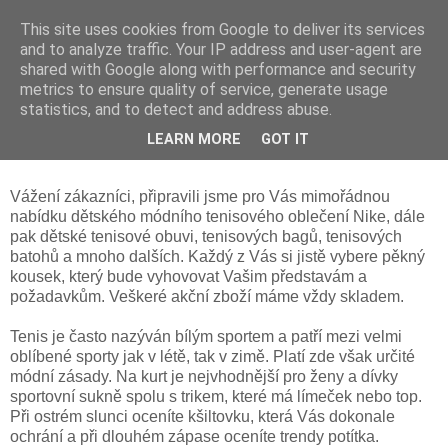
This site uses cookies from Google to deliver its services
and to analyze traffic. Your IP address and user-agent are
shared with Google along with performance and security
metrics to ensure quality of service, generate usage
statistics, and to detect and address abuse.
pátek 29. července 2016
LEARN MORE
GOT IT
Akční nabídka zboží
Vážení zákazníci, připravili jsme pro Vás mimořádnou
nabídku dětského módního tenisového oblečení Nike, dále
pak dětské tenisové obuvi, tenisových bagů, tenisových
batohů a mnoho dalších. Každý z Vás si jistě vybere pěkný
kousek, který bude vyhovovat Vašim představám a
požadavkům. Veškeré akční zboží máme vždy skladem.
Tenis je často nazýván bílým sportem a patří mezi velmi
oblíbené sporty jak v létě, tak v zimě. Platí zde však určité
módní zásady. Na kurt je nejvhodnější pro ženy a dívky
sportovní sukně spolu s trikem, které má límeček nebo top.
Při ostrém slunci oceníte kšiltovku, která Vás dokonale
ochrání a při dlouhém zápase oceníte trendy potítka.