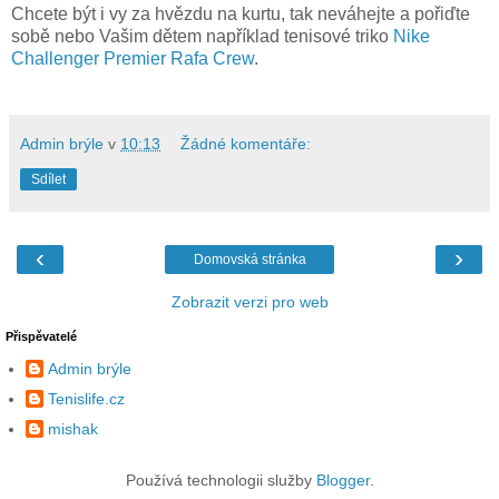
Chcete být i vy za hvězdu na kurtu, tak neváhejte a pořiďte
sobě nebo Vašim dětem například tenisové triko
Nike
Challenger Premier Rafa Crew
.
Admin brýle
v
10:13
Žádné komentáře:
Sdílet
‹
›
Domovská stránka
Zobrazit verzi pro web
Přispěvatelé
Admin brýle
Tenislife.cz
mishak
Používá technologii služby
Blogger
.