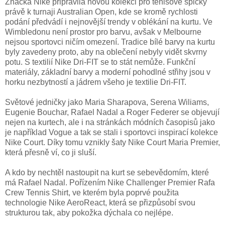
Značka Nike připravila novou kolekci pro tenisové špičky
právě k turnaji Australian Open, kde se kromě rychlosti
podání předvádí i nejnovější trendy v oblékání na kurtu. Ve
Wimbledonu není prostor pro barvu, avšak v Melbourne
nejsou sportovci ničím omezení. Tradice bílé barvy na kurtu
byly zavedeny proto, aby na oblečení nebyly vidět skvrny
potu. S textilií Nike Dri-FIT se to stát nemůže. Funkční
materiály, základní barvy a moderní pohodlné střihy jsou v
horku nezbytností a jádrem všeho je textilie Dri-FIT.
Světové jedničky jako Maria Sharapova, Serena Wiliams,
Eugenie Bouchar, Rafael Nadal a Roger Federer se objevují
nejen na kurtech, ale i na stránkách módních časopisů jako
je například Vogue a tak se stali i sportovci inspirací kolekce
Nike Court. Díky tomu vznikly šaty Nike Court Maria Premier,
která přesně ví, co ji sluší.
A kdo by nechtěl nastoupit na kurt se sebevědomím, které
má Rafael Nadal. Pořízením Nike Challenger Premier Rafa
Crew Tennis Shirt, ve kterém byla poprvé použita
technologie Nike AeroReact, která se přizpůsobí svou
strukturou tak, aby pokožka dýchala co nejlépe.