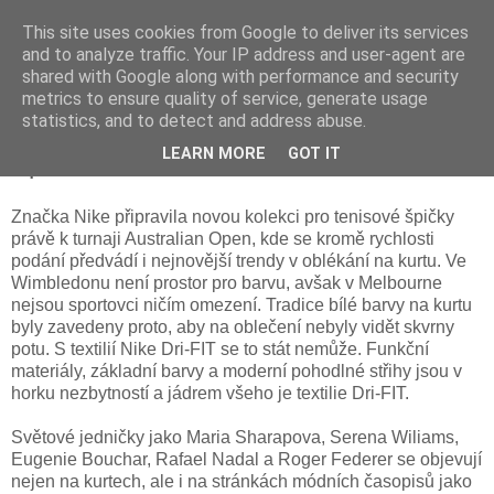
This site uses cookies from Google to deliver its services
and to analyze traffic. Your IP address and user-agent are
shared with Google along with performance and security
metrics to ensure quality of service, generate usage
statistics, and to detect and address abuse.
neděle 24. července 2016
LEARN MORE
GOT IT
Speciální kolekce Nike
Značka Nike připravila novou kolekci pro tenisové špičky
právě k turnaji Australian Open, kde se kromě rychlosti
podání předvádí i nejnovější trendy v oblékání na kurtu. Ve
Wimbledonu není prostor pro barvu, avšak v Melbourne
nejsou sportovci ničím omezení. Tradice bílé barvy na kurtu
byly zavedeny proto, aby na oblečení nebyly vidět skvrny
potu. S textilií Nike Dri-FIT se to stát nemůže. Funkční
materiály, základní barvy a moderní pohodlné střihy jsou v
horku nezbytností a jádrem všeho je textilie Dri-FIT.
Světové jedničky jako Maria Sharapova, Serena Wiliams,
Eugenie Bouchar, Rafael Nadal a Roger Federer se objevují
nejen na kurtech, ale i na stránkách módních časopisů jako