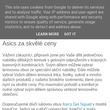
This site uses cookies from Google to deliver its services
and to analyze traffic. Your IP address and user-agent are
shared with Google along with performance and security
metrics to ensure quality of service, generate usage
statistics, and to detect and address abuse.
čtvrtek 25. srpna 2016
LEARN MORE
GOT IT
Hurá do školy - dětská sálová obuv
Asics za skvělé ceny
Vážení zákazníci, připravili jsme pro Vaše děti jedinečnou
nabídku dětských tenisek s gelovým odpružením v krásných
barevných kombinacích. Svým dětem můžete vybrat
tenisovou obuv ze speciální akční nabídky. Dále můžete
vybrat Vašim dětem tenisová trika, šortky, sukně a mnoho
dalších produktů z našeho širokého sortimentu, které jsou
nyní za skvělé ceny. Pro maximální pohodlí a komfort je
nutné vybrat svým dětem správnou velikost tenisového
oblečení.
Doporučujeme dívčí sálovou obuv
Asics Gel Squad
v modré
barvičce. Jedná se o dívčí univerzální, funkční a zcela