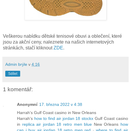
Veškerou nabídku dětské tenisové obuvi a oblečení, které
jsou za akční ceny, naleznete na našich internetových
stránkách, stačí kliknout
ZDE
.
Admin brýle
v
4:16
Sdílet
1 komentář:
Anonymní
17. března 2022 v 4:38
Harrah's Gulf Coast casino in New Orleans
Harrah's
how to find air jordan 18 stockx
Gulf Coast casino
in
replica air jordan 18 retro men blue
New Orleans
how
can i buy air jordan 18 retro men red
·
where to find air